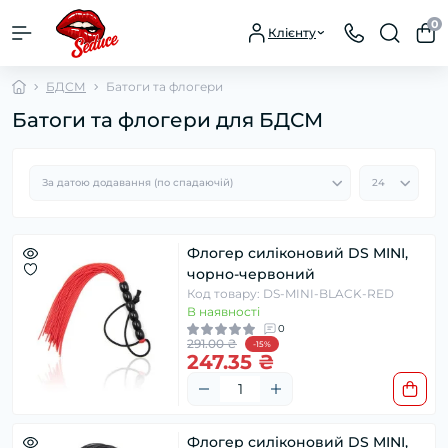
0
Клієнту
БДСМ
Батоги та флогери
Батоги та флогери для БДСМ
Флогер силіконовий DS MINI,
чорно-червоний
Код товару: DS-MINI-BLACK-RED
В наявності
0
291.00 ₴
-15%
247.35 ₴
Флогер силіконовий DS MINI,