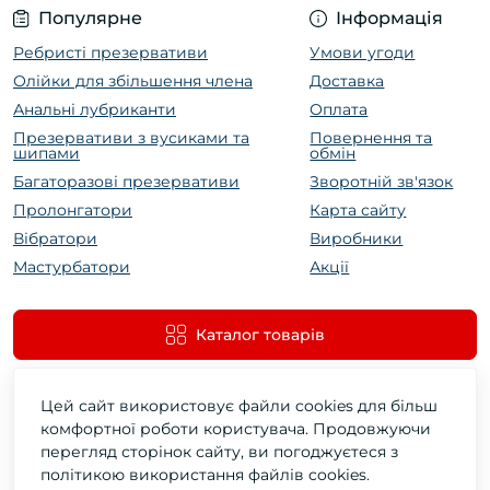
Популярне
Інформація
Ребристі презервативи
Умови угоди
Олійки для збільшення члена
Доставка
Анальні лубриканти
Оплата
Презервативи з вусиками та
Повернення та
шипами
обмін
Багаторазові презервативи
Зворотній зв'язок
Пролонгатори
Карта сайту
Вібратори
Виробники
Мастурбатори
Акції
Каталог товарів
Цей сайт використовує файли cookies для більш
комфортної роботи користувача. Продовжуючи
перегляд сторінок сайту, ви погоджуєтеся з
політикою використання файлів cookies.