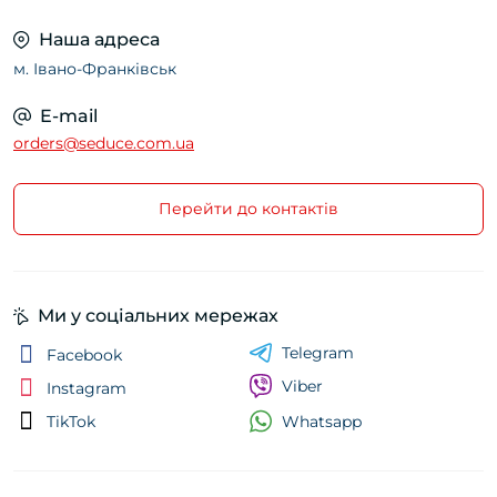
маски чи наручники. Вони створюють ідеальні
Наша адреса
умови для реалізації найсміливіших фантазій
м. Івано-Франківськ
та глибокого занурення в рольові ігри.
Відкрийте нові грані своїх інтимних стосунків
E-mail
разом із нашою добіркою батогів та флогерів.
orders@seduce.com.ua
Перейти до контактів
Ми у соціальних мережах
Telegram
Facebook
Viber
Instagram
Whatsapp
TikTok