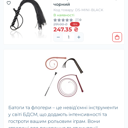
чорний
Код товару: DS-MINI-BLACK
В наявності
0
291.00 ₴
-15%
247.35 ₴
Батоги та флогери – це невід’ємні інструменти
у світі БДСМ, що додають інтенсивності та
гостроти вашим рольовим іграм. Вони