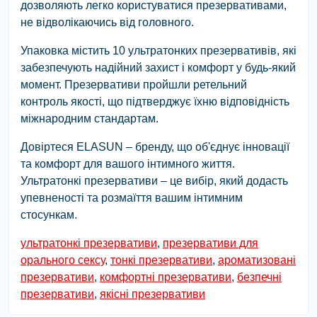
дозволяють легко користуватися презервативами,
не відволікаючись від головного.
Упаковка містить 10 ультратонких презервативів, які
забезпечують надійний захист і комфорт у будь-який
момент. Презервативи пройшли ретельний
контроль якості, що підтверджує їхню відповідність
міжнародним стандартам.
Довіртеся ELASUN – бренду, що об'єднує інновації
та комфорт для вашого інтимного життя.
Ультратонкі презервативи – це вибір, який додасть
упевненості та розмаїття вашим інтимним
стосункам.
ультратонкі презервативи
,
презервативи для
орального сексу
,
тонкі презервативи
,
ароматизовані
презервативи
,
комфортні презервативи
,
безпечні
презервативи
,
якісні презервативи