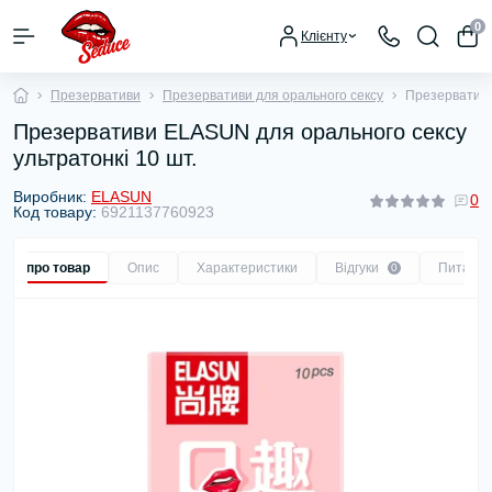
0
Клієнту
Презервативи
Презервативи для орального сексу
Презервативи
Презервативи ELASUN для орального сексу
ультратонкі 10 шт.
Виробник:
ELASUN
0
Код товару:
6921137760923
Все про товар
Опис
Характеристики
Відгуки
Питанн
0