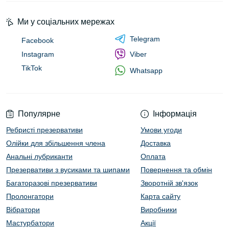
Ми у соціальних мережах
Telegram
Facebook
Instagram
Viber
TikTok
Whatsapp
Популярне
Інформація
Ребристі презервативи
Умови угоди
Олійки для збільшення члена
Доставка
Анальні лубриканти
Оплата
Презервативи з вусиками та шипами
Повернення та обмін
Багаторазові презервативи
Зворотній зв'язок
Пролонгатори
Карта сайту
Вібратори
Виробники
Мастурбатори
Акції