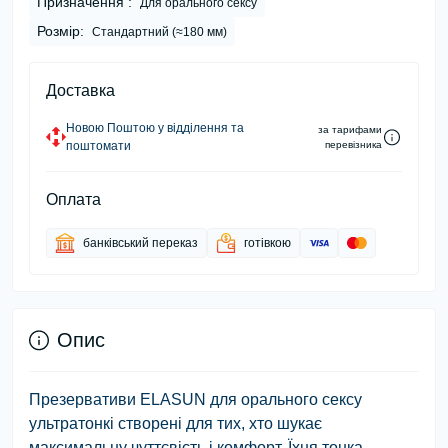
Призначення :
Для орального сексу
Розмір:
Стандартний (≈180 мм)
Доставка
Новою Поштою у відділення та
за тарифами
поштомати
перевізника
Оплата
банківський переказ
готівкою
Опис
Презервативи ELASUN для орального сексу
ультратонкі створені для тих, хто шукає
максимальну чуттєвість і комфорт. Їхня тонка