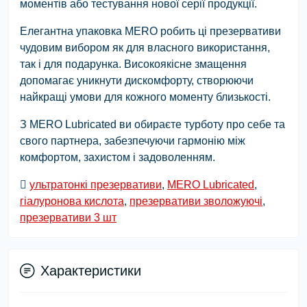
моментів або тестування нової серії продукції.
Елегантна упаковка MERO робить ці презервативи
чудовим вибором як для власного використання,
так і для подарунка. Високоякісне змащення
допомагає уникнути дискомфорту, створюючи
найкращі умови для кожного моменту близькості.
З MERO Lubricated ви обираєте турботу про себе та
свого партнера, забезпечуючи гармонію між
комфортом, захистом і задоволенням.
ультратонкі презервативи
,
MERO Lubricated
,
гіалуронова кислота
,
презервативи зволожуючі
,
презервативи 3 шт
Характеристики