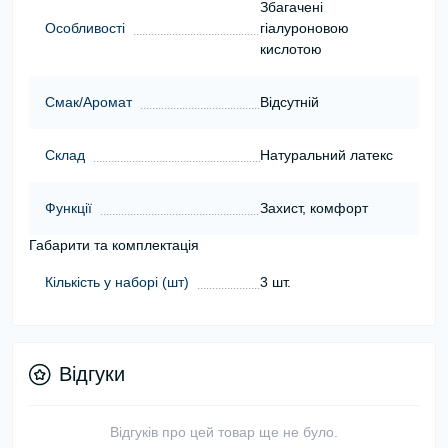
Збагачені
Особливості
гіалуроновою
кислотою
Смак/Аромат
Відсутній
Склад
Натуральний латекс
Функції
Захист, комфорт
Габарити та комплектація
Кількість у наборі (шт)
3 шт.
Відгуки
Відгуків про цей товар ще не було.