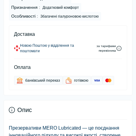
Призначення :
Додатковий комфорт
Особливості :
Збагачені гіалуроновою кислотою
Доставка
Новою Поштою у відділення та
за тарифами
поштомати
перевізника
Оплата
банківський переказ
готівкою
Опис
Презервативи MERO Lubricated — це поєднання
інноваційного підходу та високої якості, створене