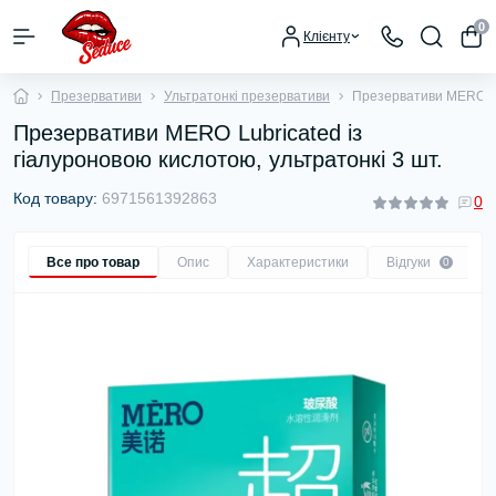
0
Клієнту
Презервативи
Ультратонкі презервативи
Презервативи MERO Lub
Презервативи MERO Lubricated із
гіалуроновою кислотою, ультратонкі 3 шт.
Код товару:
6971561392863
0
Все про товар
Опис
Характеристики
Відгуки
0