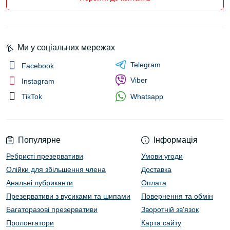
Ми у соціальних мережах
Telegram
Facebook
Viber
Instagram
Whatsapp
TikTok
Популярне
Інформація
Ребристі презервативи
Умови угоди
Олійки для збільшення члена
Доставка
Анальні лубриканти
Оплата
Презервативи з вусиками та шипами
Повернення та обмін
Багаторазові презервативи
Зворотній зв'язок
Пролонгатори
Карта сайту