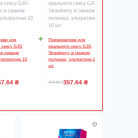
тиви для
Презервативи для
Презерва
 сексу GJG
орального сексу GJG
орального
 зі смаком
Strawberry зі смаком
Watermelo
ультратонкі 10
полуниці, ультратонкі 10
кавуна, ул
шт.
57.64 ₴
357.64 ₴
3
476.85 ₴
476.85 ₴