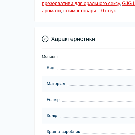
презервативи для орального сексу
,
GJG 
аромати
,
інтимні товари
,
10 штук
Характеристики
Основні
Вид
Матеріал
Розмір
Колір
Країна-виробник