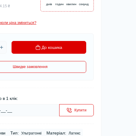
днів
годин
хвилин
секунд
4.15 ₴
коли ціна зміниться?
До кошика
Швидке замовлення
 в 1 клік:
Купити
Тип:
Матеріал:
иви
Ультратонкі
Латекс