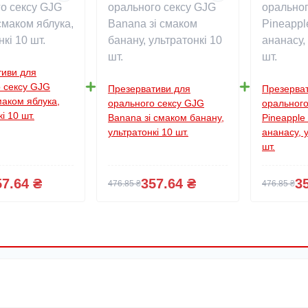
тиви для
 сексу GJG
Презервативи для
Презерва
маком яблука,
орального сексу GJG
орального
і 10 шт.
Banana зі смаком банану,
Pineapple
ультратонкі 10 шт.
ананасу, 
шт.
57.64 ₴
357.64 ₴
3
476.85 ₴
476.85 ₴