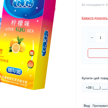
Ви заощаджуєте:
8
Бажаєте дізнатись 
Купити цей товар
Вид:
Презерват