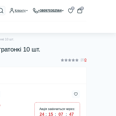
0
0
Клієнту
+380970302564
кі 10 шт.
ратонкі 10 шт.
0
Акція закінчиться через:
24
:
15
:
07
:
46