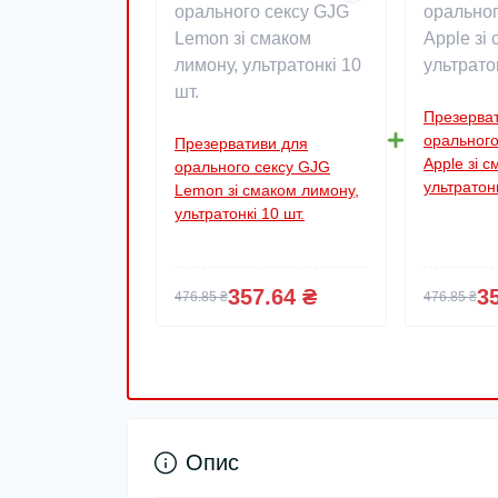
Презерва
орального
Презервативи для
Apple зі с
орального сексу GJG
ультратонк
Lemon зі смаком лимону,
ультратонкі 10 шт.
357.64 ₴
3
476.85 ₴
476.85 ₴
Опис