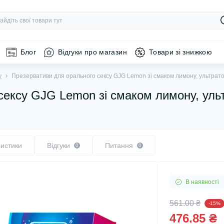
Блог
Відгуки про магазин
Товари зі знижкою
у
Презервативи для орального сексу GJG Lemon зі смаком лимону, ультратон
ексу GJG Lemon зі смаком лимону, ульт
истики
Відгуки
Питання
0
0
В наявності
561.00 ₴
-15%
476.85 ₴