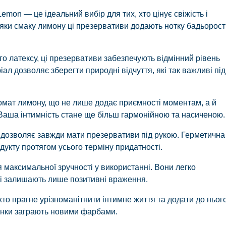
mon — це ідеальний вибір для тих, хто цінує свіжість і
яки смаку лимону ці презервативи додають нотку бадьорості
го латексу, ці презервативи забезпечують відмінний рівень
ал дозволяє зберегти природні відчуття, які так важливі під
ромат лимону, що не лише додає приємності моментам, а й
 Ваша інтимність стане ще більш гармонійною та насиченою.
, дозволяє завжди мати презервативи під рукою. Герметична
дукту протягом усього терміну придатності.
максимальної зручності у використанні. Вони легко
 і залишають лише позитивні враження.
хто прагне урізноманітнити інтимне життя та додати до ньог
унки заграють новими фарбами.