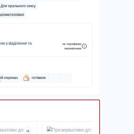
Для орального сексу
Ароматизовані
ю у відділення та
за тарифами
перевізника
ий переказ
готівкою
x
1
x
1