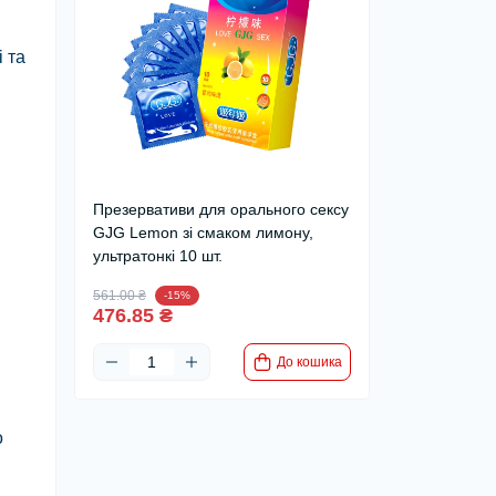
 та
Презервативи для орального сексу
GJG Lemon зі смаком лимону,
ультратонкі 10 шт.
561.00 ₴
-15%
476.85 ₴
До кошика
о