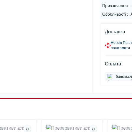
Призначення :
Особливості :
Доставка
Новою Пошто
поштомати
Оплата
банківськ
x
1
x
1