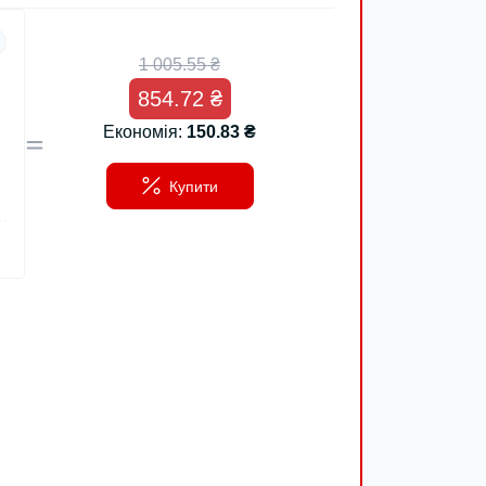
1 005.55 ₴
854.72 ₴
Економія:
150.83 ₴
Презервативи реб
Купити
Beilile 9D з гіалу
кислотою 10 шт.
265.84 
354.45 ₴