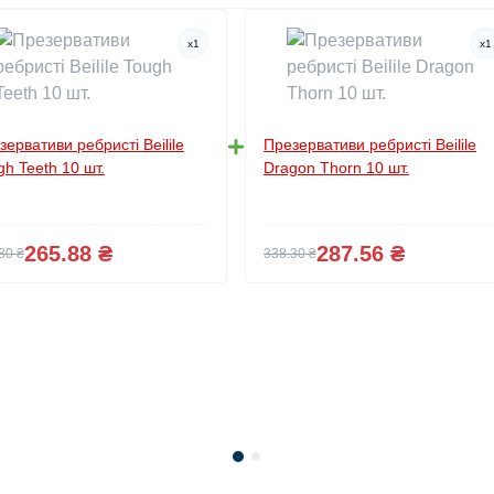
x
1
x
1
зервативи ребристі Beilile
Презервативи ребристі Beilile
gh Teeth 10 шт.
Dragon Thorn 10 шт.
265.88 ₴
287.56 ₴
80 ₴
338.30 ₴