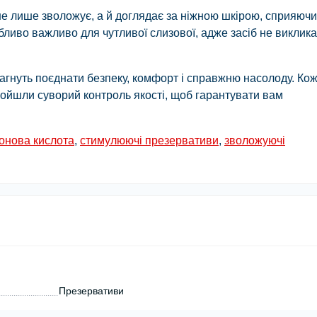
не лише зволожує, а й доглядає за ніжною шкірою, сприяючи
ливо важливо для чутливої слизової, адже засіб не виклик
прагнуть поєднати безпеку, комфорт і справжню насолоду. Ко
пройшли суворий контроль якості, щоб гарантувати вам
ронова кислота
,
стимулюючі презервативи
,
зволожуючі
Презервативи