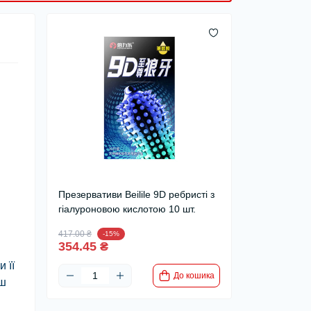
Презервативи Beilile 9D ребристі з
гіалуроновою кислотою 10 шт.
417.00 ₴
-15%
354.45 ₴
 її
До кошика
ьш