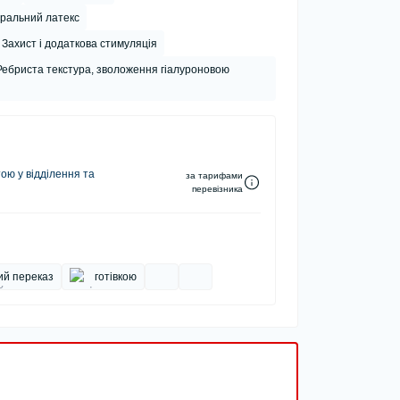
ральний латекс
Захист і додаткова стимуляція
Ребриста текстура, зволоження гіалуроновою
ю у відділення та
за тарифами
перевізника
ий переказ
готівкою