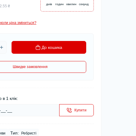
днів
годин
хвилин
секунд
2.55 ₴
коли ціна зміниться?
До кошика
Швидке замовлення
 в 1 клік:
Купити
Тип:
иви
Ребристі