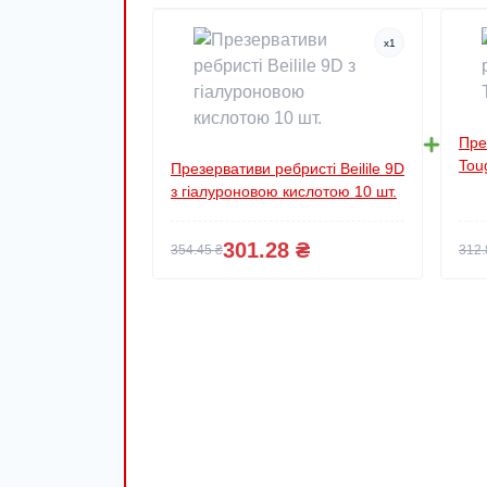
x
1
Пре
Tou
Презервативи ребристі Beilile 9D
з гіалуроновою кислотою 10 шт.
301.28 ₴
354.45 ₴
312.