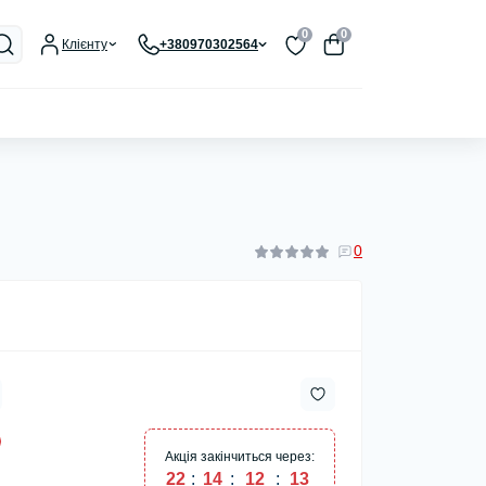
0
0
Клієнту
+380970302564
0
Акція закінчиться через:
22
:
14
:
12
:
12