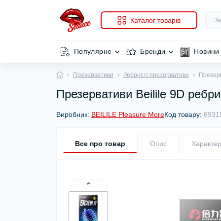
Каталог товарів
Популярне
Бренди
Новини
Презервативи
Ребристі презервативи
Презерв
Презервативи Beilile 9D ребри
Виробник:
BEILILE Pleasure More
Код товару:
6931
Все про товар
Опис
Характер