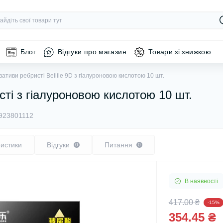
Блог
Відгуки про магазин
Товари зі знижкою
ативи ребристі Beilile 9D з гіалуроновою кислотою 10 шт.
сті з гіалуроновою кислотою 10 шт.
923801112
истики
Відгуки
Питання
0
0
В наявності
417.00 ₴
-15%
354.45 ₴