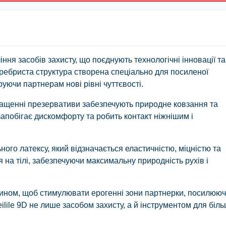
ння засобів захисту, що поєднують технологічні інновації та
 ребриста структура створена спеціально для посиленої
аруючи партнерам нові рівні чуттєвості.
змащенні презервативи забезпечують природне ковзання та
апобігає дискомфорту та робить контакт ніжнішим і
ьного латексу, який відзначається еластичністю, міцністю та
 на тілі, забезпечуючи максимальну природність рухів і
ном, щоб стимулювати ерогенні зони партнерки, посилюючи
lile 9D не лише засобом захисту, а й інструментом для біл