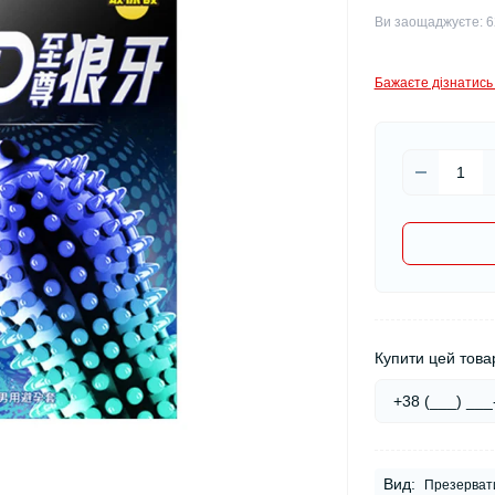
Ви заощаджуєте:
6
Бажаєте дізнатись 
Купити цей товар
Вид:
Презерват