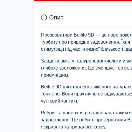
Опис
Презервативи Beilile 9D — це нове поколі
турботу про природне задоволення. Їхня
стимуляції під час інтимної близькості, д
Завдяки вмісту гіалуронової кислоти у 
глибоке зволоження. Це зменшує тертя, з
приємнішим.
Beilile 9D виготовлені з якісного натурал
тонкістю. Вони практично не відчуваються
чуттєвий контакт.
Ребриста поверхня розташована таким чи
задоволення. Це робить презервативи Bei
яскравого та тривалого сексу.